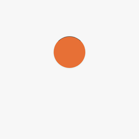
Semana Nacional de Ciência e
Tecnologia, de 3 a 9 de outubro, terá
mais de 5 mil eventos, com o objetivo de
apresentar os mais novos avanços
científicos e tecnológicos para a
população
Vaca dá leite e sanduíche
30 de setembro de 2005
Equipamento desenvolvido na Unicamp
produz 150 merendas por hora, a um