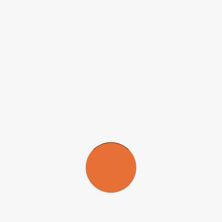
Sociedade Latino-Americana de Estudos
Imobiliários promove evento dias 16 e 17
de novembro, na Escola Politécnica da
USP, na capital paulista
Sentido da inovação
09 de novembro de 2006
Em debate no Fórum Franco-Brasileiro
de Inovação, em São Paulo, especialistas
franceses apontam que Brasil está no
caminho certo para levar cientistas para
as empresas