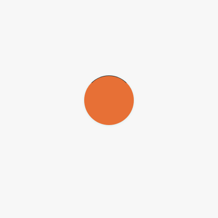
Universidade de São Paulo (USP) promoverá, entre 1º e 11 de julho de
aulo de Ciência Avançada (
ESPCA
). A programação abordará o papel
instituição relevante para esses processos.
 de arquivos e acervos, como uma entidade que interpreta e disponibil
z de levar adiante iniciativas de reparação social.
 convidados a submeter propostas para participar do programa.
 São Paulo e 30 de outros Estados brasileiros. A seleção será baseada n
 de equidade de gênero e étnico-racial.
por
formulário on-line
.