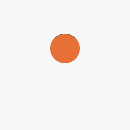
ba da Universidade Estadual Paulista (FMVA-Unesp) está com inscriçõe
nistrando a disciplina “Microbiologia Veterinária”. Ele será contrat
atividades didáticas na graduação por período mínimo de seis anos após 
taxa de inscrição no valor de R$ 286. Os seguintes documentos deverã
ar para os candidatos do sexo masculino, comprovante de estar em dia c
va de arguição do memorial. Serão considerados aprovados os candidatos
tado de São Paulo
e disponibilizado no
site da Unesp
.