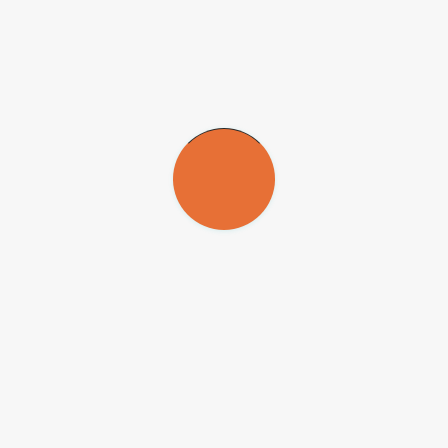
da Universidade de São Paulo (USP) dispõe de uma vaga para pós-dout
mático “
Estruturas algébricas e suas representações
”. O projeto vis
7.
pesquisa e carta de interesse para o pesquisador principal do Temático
365
.
de R$ 6.819,30 mensais e Reserva Técnica. A Reserva Técnica de Bols
de pesquisa.
 para a cidade onde se localiza a instituição-sede da pesquisa, poderá te
 disponíveis em
fapesp.br/bolsas/pd
.
site
FAPESP-Oportunidades
.