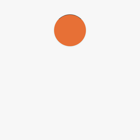
érie de alternativas para a organização curricular e diversificação de mo
tensão Universitária, conta com 21 módulos de história, geografia, líng
ssa ferramenta promove a utilização de diferentes mídias alternativas 
as públicas do Estado de São Paulo. O conteúdo também está disponível
-NC-ND
) para que possam ser republicadas gratuitamente e de forma 
ado e o nome do repórter (quando houver) deve ser atribuído. O uso d