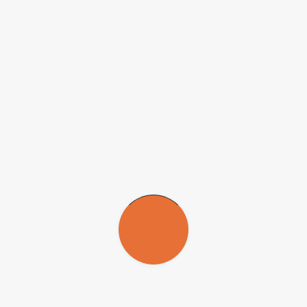
(Grupep/Unisul), quando os esqueletos de oito indivíduos foram
exumados. Dessa vez, foram utilizados métodos como análise de
isótopos de estrôncio, carbono e nitrogênio.