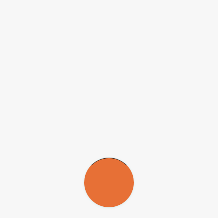
praias do Rio de Janeiro, chegam a apresentar contaminações de 50
a 60 vezes maior. Santos, aliás, registrou uma das maiores
concentrações de microplásticos do mundo”, comenta o pesquisador.