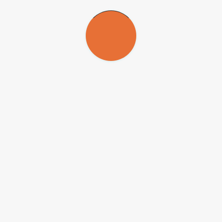
Republicar
Republicar
A Agência FAPESP licencia notícias via Creative Commons (
CC-
BY-NC-ND
) para que possam ser republicadas gratuitamente e de
forma simples por outros veículos digitais ou impressos. A Agência
FAPESP deve ser creditada como a fonte do conteúdo que está
sendo republicado e o nome do repórter (quando houver) deve ser
atribuído. O uso do botão HMTL abaixo permite o atendimento a
essas normas, detalhadas na
Política de Republicação Digital
FAPESP.
Copiar Texto
HTML
Copiar Texto