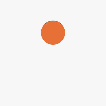
sidade de São Paulo (FCF-USP) recebe, até quinta-feira (18/04), inscr
 área de “Cuidado e Gestão em Saúde”, em jornada de 12 horas semanai
o necessário preencher os dados pessoais solicitados e anexar os seguin
ribuição de notas em prova escrita e didática. Os candidatos deverão a
do exercício até 31 de julho de 2024, com possibilidade de prorrogações
-NC-ND
) para que possam ser republicadas gratuitamente e de forma 
ado e o nome do repórter (quando houver) deve ser atribuído. O uso d