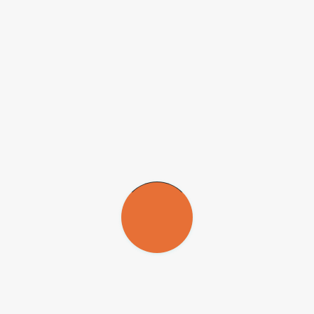
or?
, um inferior e um intermediário. A porção marginal está integrada ao c
ção’, para não dar a impressão de que seriam três circuitos.
 ao anterior. Publiquei vários artigos e capítulos de livros. Alunos me