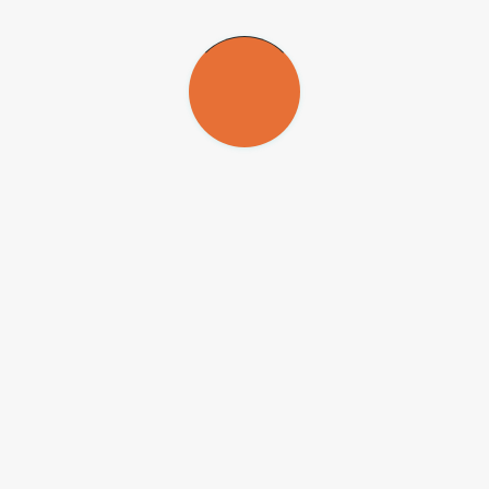
dados específicos para o pacu a partir de 2000, quando as novas medid
. É muito mais importante, mas também mais difícil, agir sobre outros p
 construção de represas são os verdadeiros vilões da pesca pantaneira.
-NC-ND
) para que possam ser republicadas gratuitamente e de forma 
ado e o nome do repórter (quando houver) deve ser atribuído. O uso d