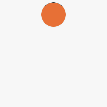
Republicar
Republicar
A Agência FAPESP licencia notícias via Creative Commons (
CC-
BY-NC-ND
) para que possam ser republicadas gratuitamente e de
forma simples por outros veículos digitais ou impressos. A Agência
FAPESP deve ser creditada como a fonte do conteúdo que está
sendo republicado e o nome do repórter (quando houver) deve ser
atribuído. O uso do botão HMTL abaixo permite o atendimento a
essas normas, detalhadas na
Política de Republicação Digital
FAPESP.
Copiar Texto
HTML
Copiar Texto