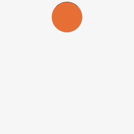
 ser feitas de terça a domingo, das 10 às 18 horas, no Centro Maria An
-NC-ND
) para que possam ser republicadas gratuitamente e de forma 
ado e o nome do repórter (quando houver) deve ser atribuído. O uso d