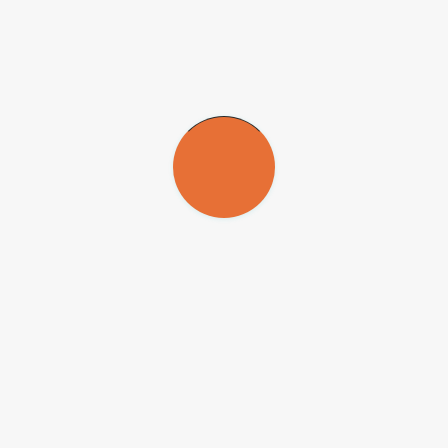
esenvolvimento, na área de conhecimento Biologia do Desenvolvimento
 da USP
. O candidato deverá apresentar requerimento dirigido ao direto
delo de requerimento está disponível
neste link
.
o, em português ou inglês, e comprovação dos trabalhos publicados, d
tulo de doutor, outorgado pela USP, por ela reconhecido ou de validade 
iada emitidas pela Justiça Eleitoral há menos de 30 dias do início do pe
erá prova de avaliação do projeto acadêmico. A segunda, classificatória
o
.
rso/
.