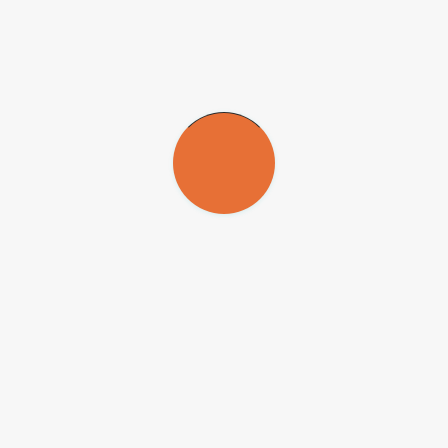
. Seu mecanismo ainda não é inteiramente conhecido. Mas decorre, gross
 das nuvens, com diferenças de potencial elétrico que variam de 100 milh
olo e cujo topo pode alcançar até 20 km de altitude. Seus diâmetros vã
 cargas elétricas buscam o caminho mais fácil, isto é, que oferece menor
erentes características elétricas da atmosfera, que não é homogênea. 