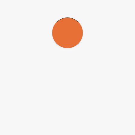
e da epistemologia da ciência: ciências naturais e suas interfaces
conta
s como Argentina, México, Inglaterra e Portugal. O conteúdo digital em
s contextos culturais", explica Maria Helena.
 de Estudos em História da Ciência (Cesima/PUC).
-NC-ND
) para que possam ser republicadas gratuitamente e de forma 
ado e o nome do repórter (quando houver) deve ser atribuído. O uso d