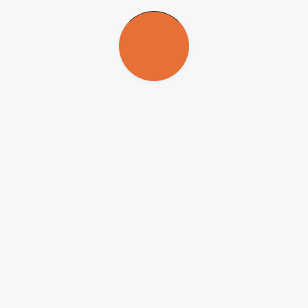
as populares.
guração básica para ser acessível em computador de telecentros comunitá
 trabalhadores poderão aprender e se divertir no intervalo de suas ativ
-NC-ND
) para que possam ser republicadas gratuitamente e de forma 
ado e o nome do repórter (quando houver) deve ser atribuído. O uso d