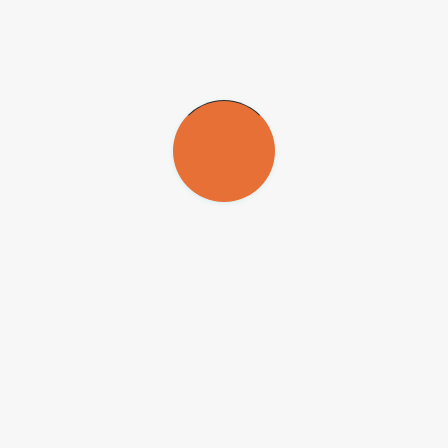
Agenda
Manifestações artísticas no enfrentamento à
repressão
27/06/2026 a 28/03/2027
Exposição multimídia no MIS
21/07/2026 a 24/08/2026
Escola sobre Sistemas Quânticos Abertos:
teoria e experimento
27/07/2026 a 07/08/2026
Montagem aeronáutica em São José dos
Campos
29/07/2026 a 31/08/2026