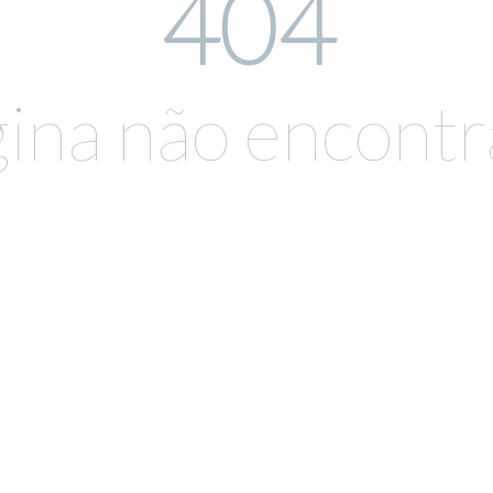
404
ina não encont