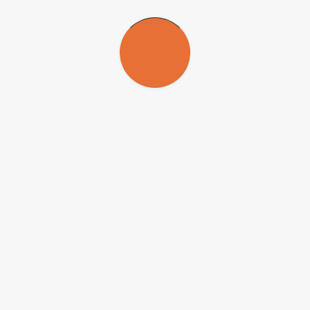
17 de setembro de 2003
Terminam dia 25 as inscrições para o
curso realizado pelo Centro Brasileiro de
Biologia da Conservação (Cbbc),
entidade filiada ao Instituto de Pesquisas
Ecológicas (Ipê)
Cooperação espacial
16 de setembro de 2003
O World Institute for Space Environment
Research (Wiser), do Inpe, promove
diálogo entre órgãos internacionais com o