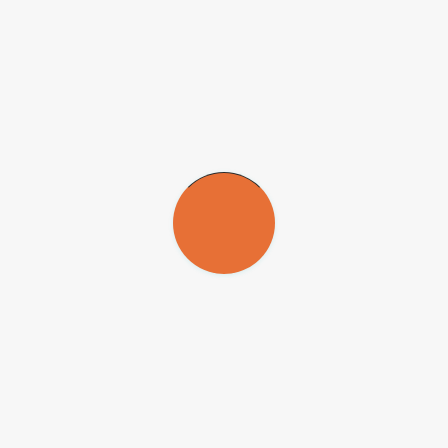
FAPESP divulga candidatos a
diretores
21 de outubro de 2004
Comitê de Busca e Seleção encaminha
ao Conselho Superior as listas de
candidatos aos cargos de diretor
presidente do Conselho Técnico-
Administrativo e de diretor científico da
Fundação. Lista tríplice para o
governador sai em novembro