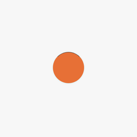
Pioneirismo no gelo
02 de janeiro de 2007
Pesquisadores brasileiros visitarão pela
primeira vez a península Byers, na
Antártica. Equipe ficará acampada por 40
dias para estudar a biodiversidade e
entender melhor o degelo na região